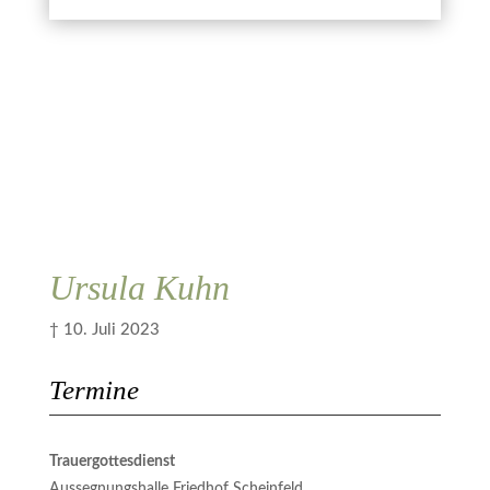
Kerze anzünden
ich zugestimmt.
Abbrechen
Übermitteln
Ursula Kuhn
† 10. Juli 2023
Termine
Trauergottesdienst
Aussegnungshalle Friedhof Scheinfeld