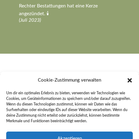
Rechter Bestattungen hat eine Kerze
angezündet. 🕯️
(Juli 2023)
Cookie-Zustimmung verwalten
Rechter Bestattungen e. K.
Um dir ein optimales Erlebnis zu bieten, verwenden wir Technologien wie
Cookies, um Geräteinformationen zu speichern und/oder darauf zuzugreifen.
An der Sonnenleite 26
Wenn du diesen Technologien zustimmst, können wir Daten wie das
91484 Sugenheim
Surfverhalten oder eindeutige IDs auf dieser Website verarbeiten. Wenn du
deine Zustimmung nicht erteilst oder zurückziehst, können bestimmte
Merkmale und Funktionen beeinträchtigt werden.
Kontakt
Telefon:
09165 254
Akzeptieren