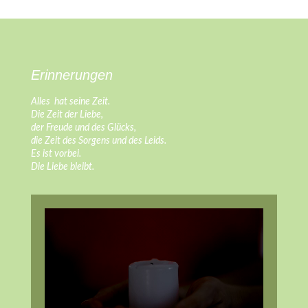
Erinnerungen
Alles hat seine Zeit.
Die Zeit der Liebe,
der Freude und des Glücks,
die Zeit des Sorgens und des Leids.
Es ist vorbei.
Die Liebe bleibt.