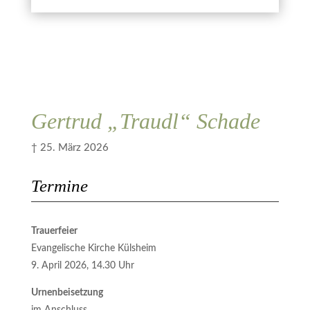
Kerze anzünden
ich zugestimmt.
Abbrechen
Übermitteln
Gertrud „Traudl“ Schade
† 25. März 2026
Termine
Trauerfeier
Evangelische Kirche Külsheim
9. April 2026, 14.30 Uhr
Urnenbeisetzung
im Anschluss