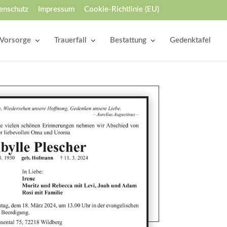
enschutz
Impressum
Cookie-Richtlinie (EU)
Vorsorge
Trauerfall
Bestattung
Gedenktafel
en Gedenkseite veröffentlicht und von
edenkseite veröffentlicht und von allen