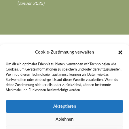
(Januar 2025)
Cookie-Zustimmung verwalten
Um dir ein optimales Erlebnis zu bieten, verwenden wir Technologien wie
Rechter Bestattungen e. K.
Cookies, um Geräteinformationen zu speichern und/oder darauf zuzugreifen.
Wenn du diesen Technologien zustimmst, können wir Daten wie das
An der Sonnenleite 26
Surfverhalten oder eindeutige IDs auf dieser Website verarbeiten. Wenn du
91484 Sugenheim
deine Zustimmung nicht erteilst oder zurückziehst, können bestimmte
Merkmale und Funktionen beeinträchtigt werden.
Kontakt
Akzeptieren
Telefon:
09165 254
Ablehnen
E-Mail:
info@rechter-bestattungen.de