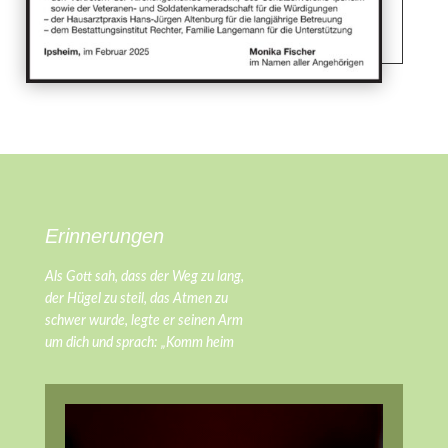
Erinnerungen
Als Gott sah, dass der Weg zu lang,
der Hügel zu steil, das Atmen zu
schwer wurde, legte er seinen Arm
um dich und sprach: „Komm heim