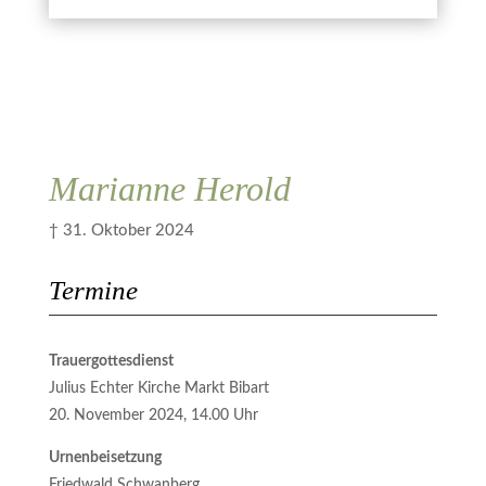
Kerze anzünden
ich zugestimmt.
Abbrechen
Übermitteln
Marianne Herold
† 31. Oktober 2024
Termine
Trauergottesdienst
Julius Echter Kirche Markt Bibart
20. November 2024, 14.00 Uhr
Urnenbeisetzung
Friedwald Schwanberg