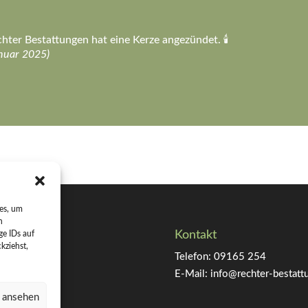
hter Bestattungen hat eine Kerze angezündet. 🕯️
nuar 2025)
ies, um
n
Kontakt
ge IDs auf
kziehst,
Telefon:
09165 254
E-Mail:
info@rechter-bestatt
n ansehen