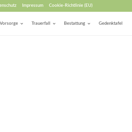
enschutz
Impressum
Cookie-Richtlinie (EU)
Vorsorge
Trauerfall
Bestattung
Gedenktafel
en Gedenkseite veröffentlicht und von
edenkseite veröffentlicht und von allen