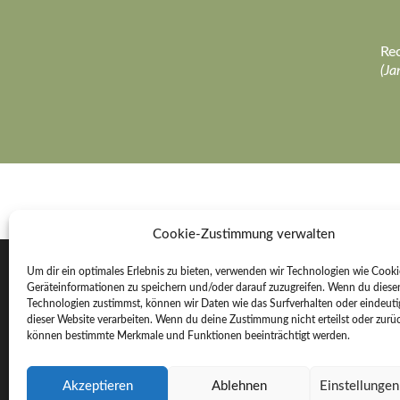
Rec
(Ja
Cookie-Zustimmung verwalten
Um dir ein optimales Erlebnis zu bieten, verwenden wir Technologien wie Cook
Geräteinformationen zu speichern und/oder darauf zuzugreifen. Wenn du diese
Rechter Bestattungen e. K.
Technologien zustimmst, können wir Daten wie das Surfverhalten oder eindeuti
dieser Website verarbeiten. Wenn du deine Zustimmung nicht erteilst oder zurüc
An der Sonnenleite 26
können bestimmte Merkmale und Funktionen beeinträchtigt werden.
91484 Sugenheim
Akzeptieren
Ablehnen
Einstellunge