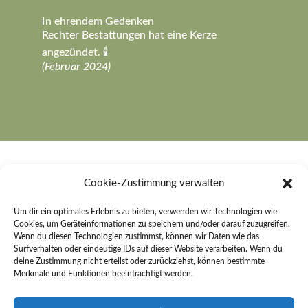
In ehrendem Gedenken
Rechter Bestattungen hat eine Kerze
angezündet. 🕯️
(Februar 2024)
Cookie-Zustimmung verwalten
Um dir ein optimales Erlebnis zu bieten, verwenden wir Technologien wie
Rechter Bestattungen e. K.
Cookies, um Geräteinformationen zu speichern und/oder darauf zuzugreifen.
Wenn du diesen Technologien zustimmst, können wir Daten wie das
An der Sonnenleite 26
Surfverhalten oder eindeutige IDs auf dieser Website verarbeiten. Wenn du
91484 Sugenheim
deine Zustimmung nicht erteilst oder zurückziehst, können bestimmte
Merkmale und Funktionen beeinträchtigt werden.
Kontakt