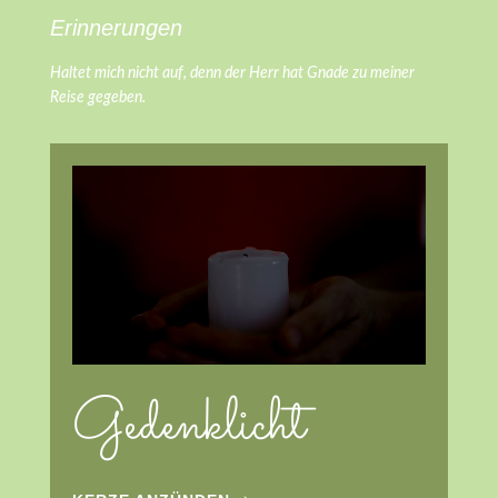
Erinnerungen
Haltet mich nicht auf, denn der Herr hat Gnade zu meiner
Reise gegeben.
Gedenklicht