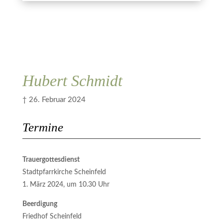
Kerze anzünden
ich zugestimmt.
Abbrechen
Übermitteln
Hubert Schmidt
† 26. Februar 2024
Termine
Trauergottesdienst
Stadtpfarrkirche Scheinfeld
1. März 2024, um 10.30 Uhr
Beerdigung
Friedhof Scheinfeld