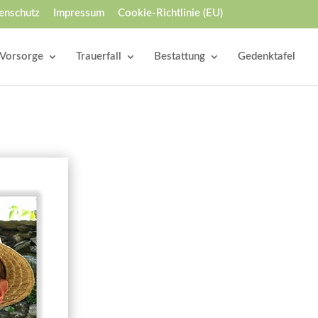
enschutz
Impressum
Cookie-Richtlinie (EU)
Vorsorge
Trauerfall
Bestattung
Gedenktafel
en Gedenkseite veröffentlicht und von
edenkseite veröffentlicht und von allen