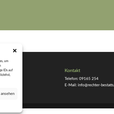
ies, um
n
Kontakt
ge IDs auf
kziehst,
Telefon:
09165 254
E-Mail:
info@rechter-bestatt
n ansehen