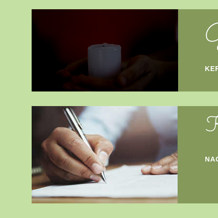
G
KE
K
NA