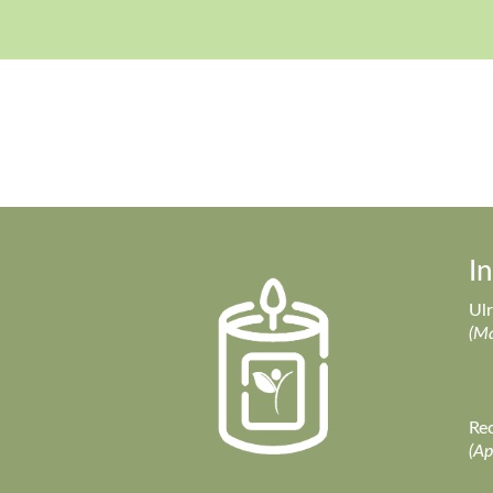
I
Ulr
(Ma
Rec
(Ap