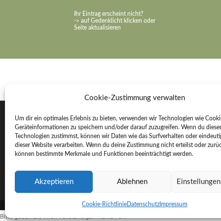
Ihr Eintrag erscheint nicht?
-> auf Gedenklicht klicken oder
Seite aktualisieren
Cookie-Zustimmung verwalten
Um dir ein optimales Erlebnis zu bieten, verwenden wir Technologien wie Cook
Geräteinformationen zu speichern und/oder darauf zuzugreifen. Wenn du diese
Rechter Bestattungen e. K.
Technologien zustimmst, können wir Daten wie das Surfverhalten oder eindeuti
dieser Website verarbeiten. Wenn du deine Zustimmung nicht erteilst oder zurüc
An der Sonnenleite 26
können bestimmte Merkmale und Funktionen beeinträchtigt werden.
91484 Sugenheim
Akzeptieren
Ablehnen
Einstellunge
Cookie-Richtlinie
Datenschutz
Impressum
Bitte geben Sie Ihren vollständigen Namen an.