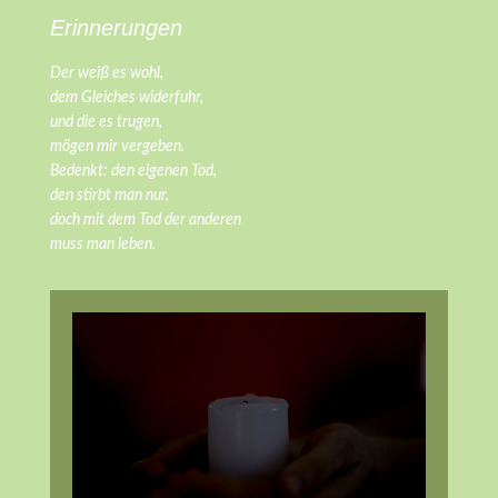
Erinnerungen
Der weiß es wohl,
dem Gleiches widerfuhr,
und die es trugen,
mögen mir vergeben.
Bedenkt: den eigenen Tod,
den stirbt man nur,
doch mit dem Tod der anderen
muss man leben.