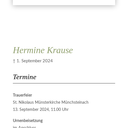
Kerze anzünden
ich zugestimmt.
Abbrechen
Übermitteln
Hermine Krause
† 1. September 2024
Termine
Trauerfeier
St. Nikolaus Münsterkirche Münchsteinach
13. September 2024, 11.00 Uhr
Urnenbeisetzung
im Anschluss