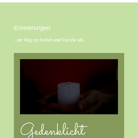
Erinnerungen
…der Weg zur Freiheit und Trost für alle.
Gedenklicht