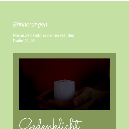
Erinnerungen
Meine Zeit steht in deinen Händen.
Psalm 31,16
Gedenklicht