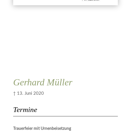
Kerze anzünden
ich zugestimmt.
Abbrechen
Übermitteln
Gerhard Müller
† 13. Juni 2020
Termine
Trauerfeier mit Urnenbeisetzung