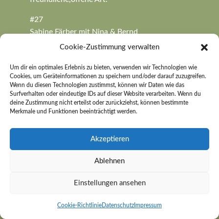
#27
Sabine Färber mit Nina & Bernd
(Donnerstag, 18 Juni 2020 17:57)
Cookie-Zustimmung verwalten
Liebe Monika, lieber Gerd! Liebe Marita mit
Albin Bennit & Mia! Herzliches Beileid aus
Um dir ein optimales Erlebnis zu bieten, verwenden wir Technologien wie
Cookies, um Geräteinformationen zu speichern und/oder darauf zuzugreifen.
Weigenheim ! Auch für uns ist es unfassbar
Wenn du diesen Technologien zustimmst, können wir Daten wie das
das Gerhard viel zu früh von uns ging. Wir alle
Surfverhalten oder eindeutige IDs auf dieser Website verarbeiten. Wenn du
deine Zustimmung nicht erteilst oder zurückziehst, können bestimmte
sind sehr traurig ! Wir werden Gerhard nie
Merkmale und Funktionen beeinträchtigt werden.
vergessen und stets in unseren Herzen tragen!
In stiller Trauer und herzlicher Verbundenheit
Akzeptieren
Sabine, Nina & Bernd
Ablehnen
#26
Rettig Holger und Sylvia mit Familie
Einstellungen ansehen
(Donnerstag, 18 Juni 2020 16:37)
Zu Eurem schmerzlichen Verlust senden wir
Cookie-Richtlinie
Datenschutz
Impressum
unsere aufrichtige Anteilnahme.