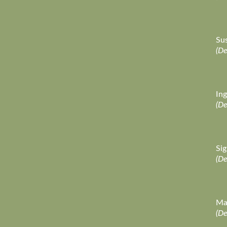
Sus
(D
Ing
(D
Sig
(D
Man
(D