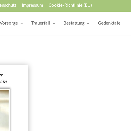
enschutz
Impressum
Cookie-Richtlinie (EU)
Vorsorge
Trauerfall
Bestattung
Gedenktafel
en Gedenkseite veröffentlicht und von
edenkseite veröffentlicht und von allen