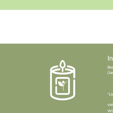
I
Ber
(Ja
"Li
vie
Wir