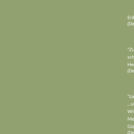
Eri
(D
"Zu
sch
Hen
(D
"Li
…vi
Wir
Mei
Gis
(D