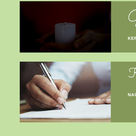
G
KE
K
NA