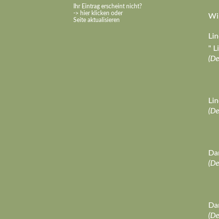
Ihr Eintrag erscheint nicht?
-> hier klicken oder
Wir
Seite aktualisieren
Li
" 
(D
Lin
(D
Dan
(D
Dan
(D