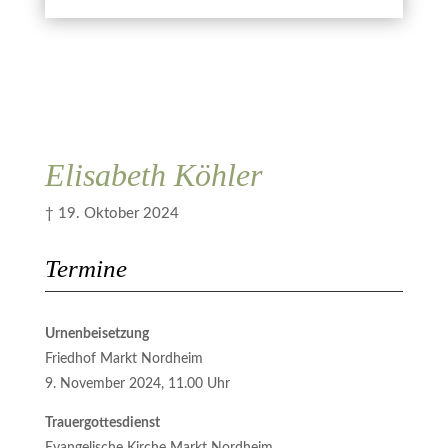
Kerze anzünden
ich zugestimmt.
Abbrechen
Übermitteln
Elisabeth Köhler
† 19. Oktober 2024
Termine
Urnenbeisetzung
Friedhof Markt Nordheim
9. November 2024, 11.00 Uhr
Trauergottesdienst
Evangelische Kirche Markt Nordheim