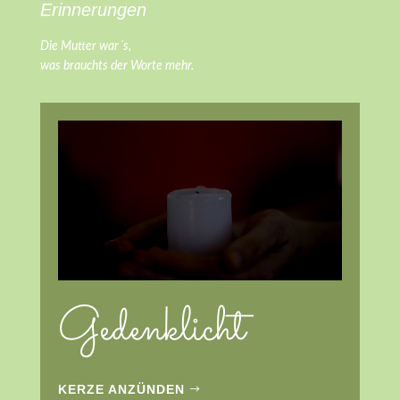
Erinnerungen
Die Mutter war´s,
was brauchts der Worte mehr.
Gedenklicht
KERZE ANZÜNDEN