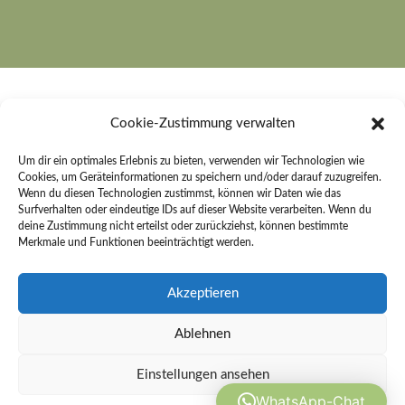
Cookie-Zustimmung verwalten
Um dir ein optimales Erlebnis zu bieten, verwenden wir Technologien wie
Rechter Bestattungen e. K.
Cookies, um Geräteinformationen zu speichern und/oder darauf zuzugreifen.
Wenn du diesen Technologien zustimmst, können wir Daten wie das
An der Sonnenleite 26
Surfverhalten oder eindeutige IDs auf dieser Website verarbeiten. Wenn du
91484 Sugenheim
deine Zustimmung nicht erteilst oder zurückziehst, können bestimmte
Merkmale und Funktionen beeinträchtigt werden.
Kontakt
Akzeptieren
Telefon:
09165 254
Ablehnen
E-Mail:
info@rechter-bestattungen.de
Einstellungen ansehen
WhatsApp-Chat