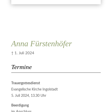
Kerze anzünden
ich zugestimmt.
Abbrechen
Übermitteln
Anna Fürstenhöfer
† 1. Juli 2024
Termine
Trauergottesdienst
Evangelische Kirche Ingolstadt
5. Juli 2024, 13.30 Uhr
Beerdigung
im Anschluss