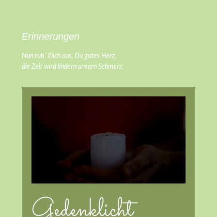
Erinnerungen
Nun ruh´ Dich aus, Du gutes Herz,
die Zeit wird lindern unsern Schmerz.
Gedenklicht