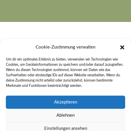
Cookie-Zustimmung verwalten
Rechter Bestattungen e. K.
Um dir ein optimales Erlebnis zu bieten, verwenden wir Technologien wie
Cookies, um Geräteinformationen zu speichern und/oder darauf zuzugreifen.
An der Sonnenleite 26
Wenn du diesen Technologien zustimmst, können wir Daten wie das
91484 Sugenheim
Surfverhalten oder eindeutige IDs auf dieser Website verarbeiten. Wenn du
deine Zustimmung nicht erteilst oder zurückziehst, können bestimmte
Merkmale und Funktionen beeinträchtigt werden.
Kontakt
Telefon:
09165 254
Akzeptieren
E-Mail:
info@rechter-bestattungen.de
Ablehnen
Einstellungen ansehen