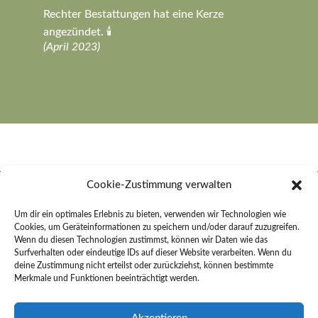
Rechter Bestattungen hat eine Kerze
angezündet. 🕯️
(April 2023)
Cookie-Zustimmung verwalten
Rechter Bestattungen e. K.
Um dir ein optimales Erlebnis zu bieten, verwenden wir Technologien wie
Cookies, um Geräteinformationen zu speichern und/oder darauf zuzugreifen.
An der Sonnenleite 26
Wenn du diesen Technologien zustimmst, können wir Daten wie das
91484 Sugenheim
Surfverhalten oder eindeutige IDs auf dieser Website verarbeiten. Wenn du
deine Zustimmung nicht erteilst oder zurückziehst, können bestimmte
Merkmale und Funktionen beeinträchtigt werden.
Kontakt
Telefon:
09165 254