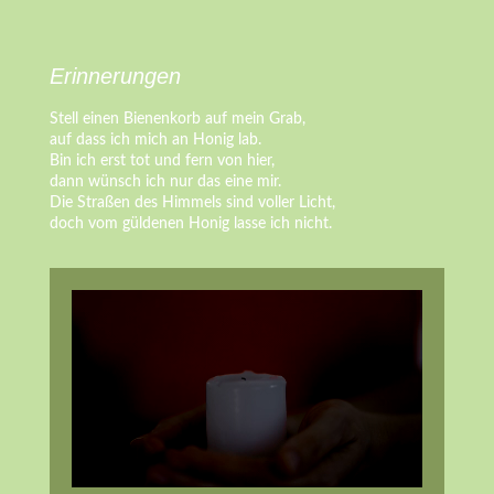
Erinnerungen
Stell einen Bienenkorb auf mein Grab,
auf dass ich mich an Honig lab.
Bin ich erst tot und fern von hier,
dann wünsch ich nur das eine mir.
Die Straßen des Himmels sind voller Licht,
doch vom güldenen Honig lasse ich nicht.