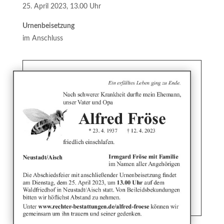
Kerze anzünden
ich zugestimmt.
25. April 2023, 13.00 Uhr
Urnenbeisetzung
Abbrechen
im Anschluss
Übermitteln